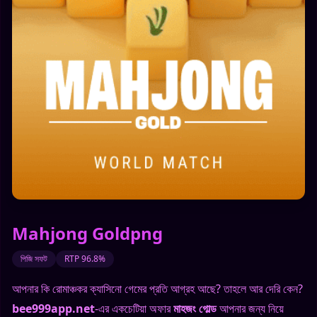
▶
Mahjong Goldpng
পিজি সফট
RTP 96.8%
আপনার কি রোমাঞ্চকর ক্যাসিনো গেমের প্রতি আগ্রহ আছে? তাহলে আর দেরি কেন?
bee999app.net
-এর একচেটিয়া অফার
মাহজং গোল্ড
আপনার জন্য নিয়ে