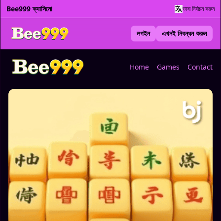
Bee999 ক্যাসিনো
ভাষা নির্বাচন করুন
লগইন
এখনই নিবন্ধন করুন
Home
Games
Contact