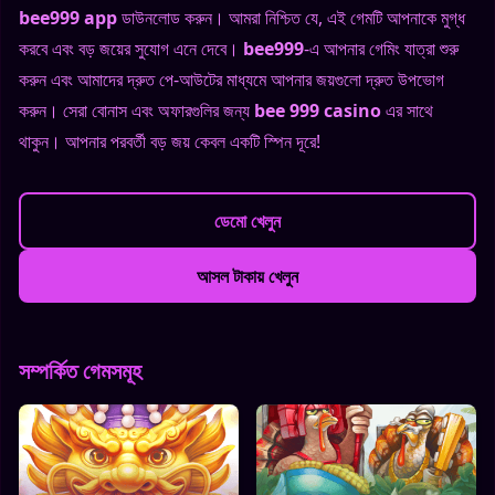
bee999 app
ডাউনলোড করুন। আমরা নিশ্চিত যে, এই গেমটি আপনাকে মুগ্ধ
করবে এবং বড় জয়ের সুযোগ এনে দেবে।
bee999
-এ আপনার গেমিং যাত্রা শুরু
করুন এবং আমাদের দ্রুত পে-আউটের মাধ্যমে আপনার জয়গুলো দ্রুত উপভোগ
করুন। সেরা বোনাস এবং অফারগুলির জন্য
bee 999 casino
এর সাথে
থাকুন। আপনার পরবর্তী বড় জয় কেবল একটি স্পিন দূরে!
ডেমো খেলুন
আসল টাকায় খেলুন
সম্পর্কিত গেমসমূহ