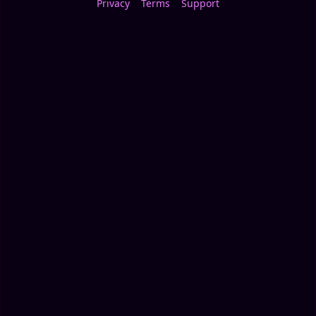
Privacy
Terms
Support