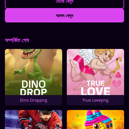
ডেমো খেলুন
আসল খেলুন
সম্পর্কিত গেম
Dino Droppng
True Lovepng