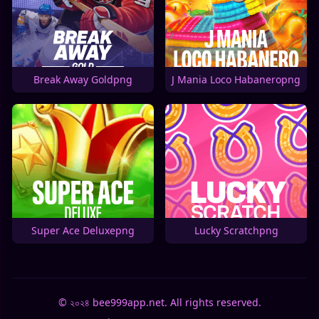
Break Away Goldpng
J Mania Loco Habaneropng
Super Ace Deluxepng
Lucky Scratchpng
© ২০২৪ bee999app.net. All rights reserved.