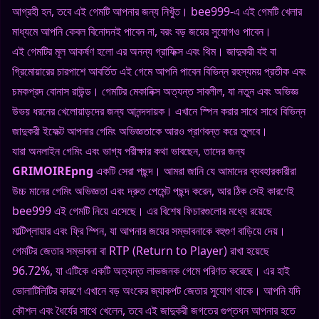
আগ্রহী হন, তবে এই গেমটি আপনার জন্য নিখুঁত। bee999-এ এই গেমটি খেলার
মাধ্যমে আপনি কেবল বিনোদনই পাবেন না, বরং বড় জয়ের সুযোগও পাবেন।
এই গেমটির মূল আকর্ষণ হলো এর অনন্য গ্রাফিক্স এবং থিম। জাদুকরী বই বা
গ্রিমোয়ারের চারপাশে আবর্তিত এই গেমে আপনি পাবেন বিভিন্ন রহস্যময় প্রতীক এবং
চমকপ্রদ বোনাস রাউন্ড। গেমটির মেকানিক্স অত্যন্ত সাবলীল, যা নতুন এবং অভিজ্ঞ
উভয় ধরনের খেলোয়াড়দের জন্য আনন্দদায়ক। এখানে স্পিন করার সাথে সাথে বিভিন্ন
জাদুকরী ইফেক্ট আপনার গেমিং অভিজ্ঞতাকে আরও প্রাণবন্ত করে তুলবে।
যারা অনলাইন গেমিং এবং ভাগ্য পরীক্ষার কথা ভাবছেন, তাদের জন্য
GRIMOIREpng
একটি সেরা পছন্দ। আমরা জানি যে আমাদের ব্যবহারকারীরা
উচ্চ মানের গেমিং অভিজ্ঞতা এবং দ্রুত পেমেন্ট পছন্দ করেন, আর ঠিক সেই কারণেই
bee999 এই গেমটি নিয়ে এসেছে। এর বিশেষ ফিচারগুলোর মধ্যে রয়েছে
মাল্টিপ্লায়ার এবং ফ্রি স্পিন, যা আপনার জয়ের সম্ভাবনাকে বহুগুণ বাড়িয়ে দেয়।
গেমটির জেতার সম্ভাবনা বা RTP (Return to Player) রাখা হয়েছে
96.72%, যা এটিকে একটি অত্যন্ত লাভজনক গেমে পরিণত করেছে। এর হাই
ভোলাটিলিটির কারণে এখানে বড় অংকের জ্যাকপট জেতার সুযোগ থাকে। আপনি যদি
কৌশল এবং ধৈর্যের সাথে খেলেন, তবে এই জাদুকরী জগতের গুপ্তধন আপনার হতে