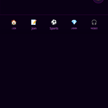
🏠
📝
⚽
💎
🎧
হোম
Join
Sports
বোনাস
সহায়তা
✕
Select Language
🇧🇩
✓
Bengali (বাংলা)
Dynamite Reels স্লট খেলুন |
⚙️
bee999app.net অনলাইন ক্যাসিনো
Dynamite Reels স্লট খেলুন |
❓
bee999app.net অনলাইন ক্যাসিনো