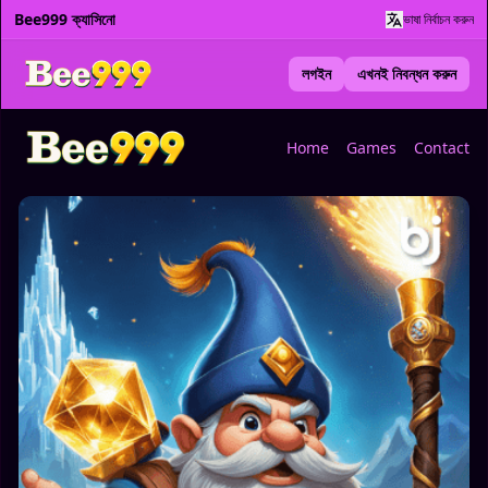
Bee999 ক্যাসিনো
ভাষা নির্বাচন করুন
লগইন
এখনই নিবন্ধন করুন
Home
Games
Contact